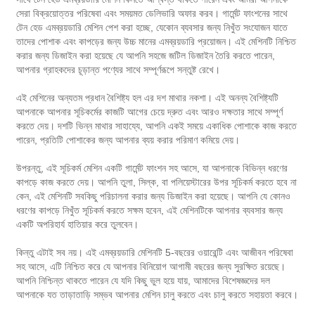
সেরা বিক্রয়োত্তর পরিষেবা এবং সময়মত ডেলিভারি অফার করব। গার্মেন্ট ফাংশনের সাথে
টেন হেড এমব্রয়ডারি মেশিন পেশ করা হচ্ছে, যেকোন ব্যবসার জন্য নিখুঁত সংযোজন যাতে
তাদের পোশাক এবং কাপড়ের জন্য উচ্চ মানের এমব্রয়ডারি প্রয়োজন। এই মেশিনটি নিশ্চিত
করার জন্য ডিজাইন করা হয়েছে যে আপনি সহজে জটিল ডিজাইন তৈরি করতে পারেন,
আপনার গ্রাহকদের চূড়ান্ত পণ্যের সাথে সম্পূর্ণরূপে সন্তুষ্ট রেখে।
এই মেশিনের অন্যতম প্রধান বৈশিষ্ট্য হল এর দশ মাথার নকশা। এই অনন্য বৈশিষ্ট্যটি
আপনাকে আপনার সূচিকর্মের কাজটি আগের চেয়ে দ্রুত এবং আরও দক্ষতার সাথে সম্পূর্ণ
করতে দেয়। দশটি ভিন্ন মাথার সাহায্যে, আপনি একই সময়ে একাধিক পোশাকে কাজ করতে
পারেন, প্রতিটি পোশাকের জন্য আপনার ব্যয় করার পরিমাণ কমিয়ে দেয়।
উপরন্তু, এই সূচিকর্ম মেশিন একটি গার্মেন্ট ফাংশন সহ আসে, যা আপনাকে বিভিন্ন ধরণের
কাপড়ে কাজ করতে দেয়। আপনি তুলা, সিল্ক, বা পলিয়েস্টারের উপর সূচিকর্ম করতে হবে না
কেন, এই মেশিনটি সবকিছু পরিচালনা করার জন্য ডিজাইন করা হয়েছে। আপনি যে কোনও
ধরণের কাপড়ে নিখুঁত সূচিকর্ম করতে সক্ষম হবেন, এই মেশিনটিকে আপনার ব্যবসার জন্য
একটি অপরিহার্য হাতিয়ার করে তুলবেন।
কিন্তু এটাই সব নয়। এই এমব্রয়ডারি মেশিনটি 5-বছরের ওয়ারেন্টি এবং আজীবন পরিষেবা
সহ আসে, এটি নিশ্চিত করে যে আপনার বিনিয়োগ আগামী বছরের জন্য সুরক্ষিত রয়েছে।
আপনি নিশ্চিন্ত থাকতে পারেন যে যদি কিছু ভুল হয়ে যায়, আমাদের বিশেষজ্ঞদের দল
আপনাকে যত তাড়াতাড়ি সম্ভব আপনার মেশিন চালু করতে এবং চালু করতে সহায়তা করবে।