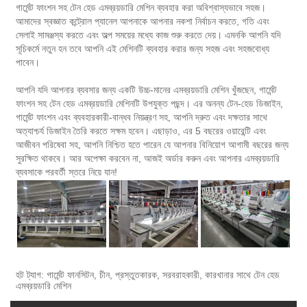
গার্মেন্ট ফাংশন সহ টেন হেড এমব্রয়ডারি মেশিন ব্যবহার করা অবিশ্বাস্যভাবে সহজ।
আমাদের স্বজ্ঞাত কন্ট্রোল প্যানেল আপনাকে আপনার নকশা নির্বাচন করতে, গতি এবং
সেলাই সামঞ্জস্য করতে এবং অল্প সময়ের মধ্যে কাজ শুরু করতে দেয়। এমনকি আপনি যদি
সূচিকর্মে নতুন হন তবে আপনি এই মেশিনটি ব্যবহার করার জন্য সহজ এবং সহজবোধ্য
পাবেন।
আপনি যদি আপনার ব্যবসার জন্য একটি উচ্চ-মানের এমব্রয়ডারি মেশিন খুঁজছেন, গার্মেন্ট
ফাংশন সহ টেন হেড এমব্রয়ডারি মেশিনটি উপযুক্ত পছন্দ। এর অনন্য টেন-হেড ডিজাইন,
গার্মেন্ট ফাংশন এবং ব্যবহারকারী-বান্ধব নিয়ন্ত্রণ সহ, আপনি দ্রুত এবং দক্ষতার সাথে
অত্যাশ্চর্য ডিজাইন তৈরি করতে সক্ষম হবেন। এছাড়াও, এর 5 বছরের ওয়ারেন্টি এবং
আজীবন পরিষেবা সহ, আপনি নিশ্চিত হতে পারেন যে আপনার বিনিয়োগ আগামী বছরের জন্য
সুরক্ষিত থাকবে। আর অপেক্ষা করবেন না, আজই অর্ডার করুন এবং আপনার এমব্রয়ডারি
ব্যবসাকে পরবর্তী স্তরে নিয়ে যান!
হট ট্যাগ: গার্মেন্ট ফানসিটন, চীন, প্রস্তুতকারক, সরবরাহকারী, কারখানার সাথে টেন হেড
এমব্রয়ডারি মেশিন